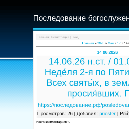
Последование богослужен
Главная
|
Регистрация
|
Вход
Главная
»
2026
»
Май
»
17
» 14 
14 06 2026
14.06.26 н.ст. / 01.
Неде́ля 2-я по Пяти
Всех святы́х, в зем
просия́вших. Г
https://последование.рф/posledova
Просмотров
: 26 |
Добавил
:
priester
|
Рей
Всего комментариев
:
0