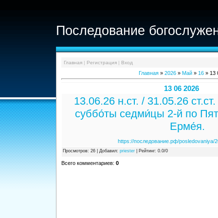
Последование богослужен
Главная
|
Регистрация
|
Вход
Главная
»
2026
»
Май
»
16
» 13 
13 06 2026
13.06.26 н.ст. / 31.05.26 ст.ст
суббо́ты седми́цы 2-й по Пят
Ерме́я.
https://последование.рф/posledovaniya/2
Просмотров
: 26 |
Добавил
:
priester
|
Рейтинг
:
0.0
/
0
Всего комментариев
:
0